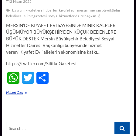
2 Nisan 2025
bayram kıyafetleri
haberler
kıyafet evi
mersin
mersin büyükşehir
belediyesi
silifkegazetesi
sosyal hizmetler daire başkanlığı
MERSİN’DE KIYAFET EVİ SAYESİNDE MİNİK KALPLER
ÜŞÜMÜYOR BÜYÜKŞEHİR’DEN KÜÇÜK BEDENLERE
BÜYÜK DESTEK Mersin Büyükşehir Belediyesi Sosyal
Hizmetler Dairesi Başkanlığı bünyesinde hizmet
veren ‘Kıyafet Evi’ ailelerin ekonomisine katkı…
https://twitter.com/SilifkeGazetesi
W
T
S
h
w
h
MİNİKLERİN
Haberi Oku
BAYRAMLIK
a
i
a
KIYAFETLERİ
BÜYÜKŞEHİR’DEN
t
t
r
Search
s
t
e
…