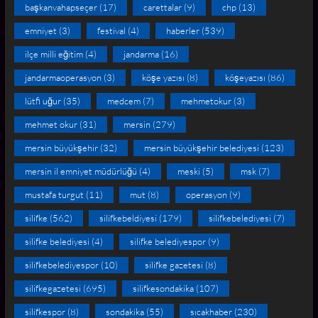
başkanvahapseçer
(17)
carettalar
(9)
chp
(13)
emniyet
(3)
festival
(4)
haberler
(539)
ilçe milli eğitim
(4)
jandarma
(16)
jandarmaoperasyon
(3)
köşe yazısı
(8)
köşeyazısı
(86)
lütfi uğur
(35)
medcem
(7)
mehmetokur
(3)
mehmet okur
(31)
mersin
(279)
mersin büyükşehir
(32)
mersin büyükşehir belediyesi
(123)
mersin il emniyet müdürlüğü
(4)
meski
(5)
msk
(7)
mustafa turgut
(11)
mut
(8)
operasyon
(9)
silifke
(562)
silifkebeldiyesi
(179)
silifkebelediyesi
(7)
silifke belediyesi
(4)
silifke belediyespor
(9)
silifkebelediyespor
(10)
silifke gazetesi
(8)
silifkegazetesi
(695)
silifkesondakika
(107)
silifkespor
(8)
sondakika
(55)
sıcakhaber
(230)