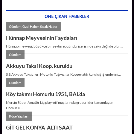
A
e
p
r
ÖNE ÇIKAN HABERLER
p