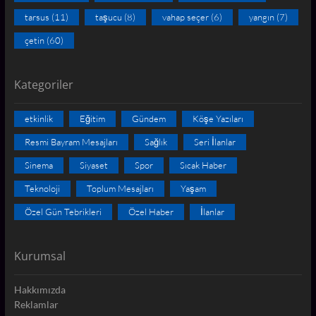
tarsus
(11)
taşucu
(8)
vahap seçer
(6)
yangın
(7)
çetin
(60)
Kategoriler
etkinlik
Eğitim
Gündem
Köşe Yazıları
Resmi Bayram Mesajları
Sağlık
Seri İlanlar
Sinema
Siyaset
Spor
Sıcak Haber
Teknoloji
Toplum Mesajları
Yaşam
Özel Gün Tebrikleri
Özel Haber
İlanlar
Kurumsal
Hakkımızda
Reklamlar