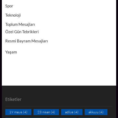
Spor
Teknoloji
Toplum Mesajları
Özel Gün Tebrikleri
Resmi Bayram Mesajları
Yaşam
Etiketler
19 mayıs
(4)
23 nisan
(4)
adliye
(4)
akkuyu
(4)