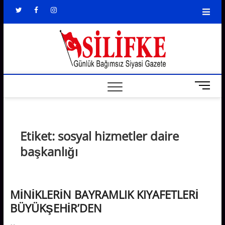
Skip
Twitter
Facebook
Instagram
to
content
Silifke
SILIFKE'NIN EN
ESKI GAZETESI
Gazete
M
e
n
u
B
Etiket:
sosyal hizmetler daire
u
başkanlığı
t
t
o
n
MİNİKLERİN BAYRAMLIK KIYAFETLERİ
BÜYÜKŞEHİR’DEN